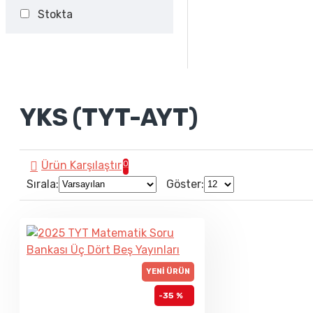
Stokta
YKS (TYT-AYT)
Ürün Karşılaştır
0
Sırala:
Göster:
YENI ÜRÜN
-35 %