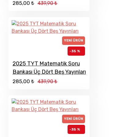
285,00 ₺
439,90 ₺
YENI ÜRÜN
-35 %
2025 TYT Matematik Soru
Bankası Üç Dört Beş Yayınları
285,00 ₺
439,90 ₺
YENI ÜRÜN
-35 %